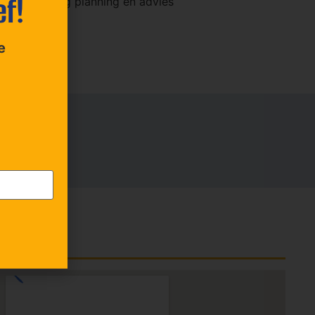
ef!
an de afdeling planning en advies
ijnen.
e
Locatie