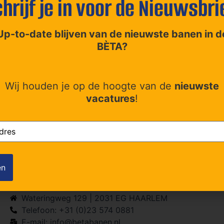
hrijf je in voor de Nieuwsbri
sief alle ondersteunende werkzaamheden voor je collega’s v
ulpmiddelen, aanpassingen en reparaties volgens onze richtl
ook
Up-to-date blijven van de nieuwste banen in d
BÈTA?
Wij houden je op de hoogte van de
nieuwste
vacatures
!
(Vereist)
Contact
Wateringweg 129 | 2031 EG HAARLEM
Telefoon: +31 (0)23 574 0881
E-mail: info@betabanen.nl