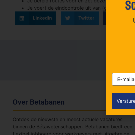
Sc
Je bereid routes voor en zet deze klaar, inclu
Je voert de eindcontrole uit van (gereinigde) h
LinkedIn
Twitter
Faceb
E-
mailadres
Over Betabanen
Ontdek de nieuwste en meest actuele vacatures
binnen de Bétawetenschappen. Betabanen biedt een
flexibel jobboard voor werkgevers met uitgebreide