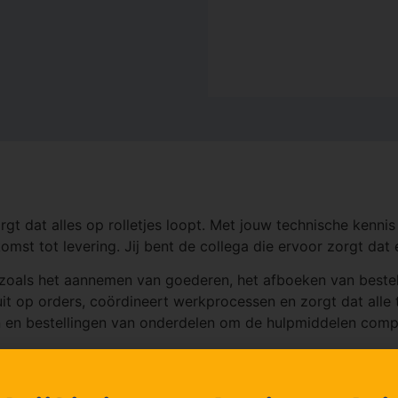
rgt dat alles op rolletjes loopt. Met jouw technische kenni
omst tot levering. Jij bent de collega die ervoor zorgt da
 zoals het aannemen van goederen, het afboeken van bestell
uit op orders, coördineert werkprocessen en zorgt dat alle
n en bestellingen van onderdelen om de hulpmiddelen comp
magazijn
 juiste orders worden geleverd en dat alle benodigde hulp