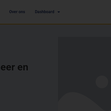
Over ons
Dashboard
eer en