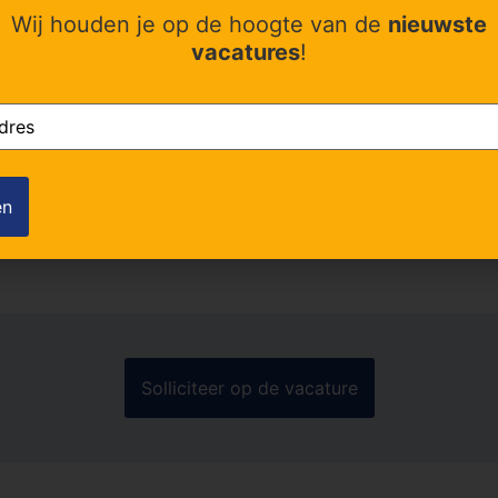
uncties
Wij houden je op de hoogte van de
nieuwste
vacatures
!
(Vereist)
ook