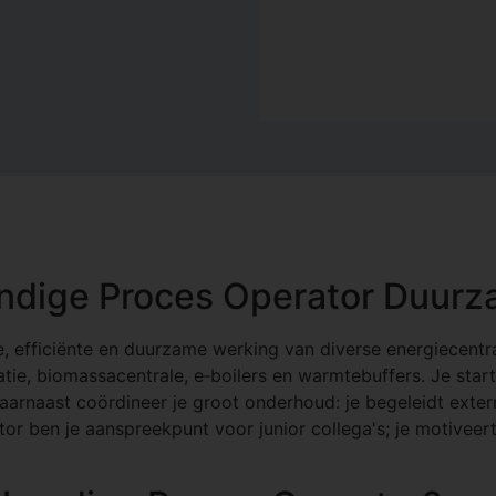
undige Proces Operator Duurz
e, efficiënte en duurzame werking van diverse energiecentra
ie, biomassacentrale, e‑boilers en warmtebuffers. Je start 
aarnaast coördineer je groot onderhoud: je begeleidt extern
or ben je aanspreekpunt voor junior collega's; je motiveert