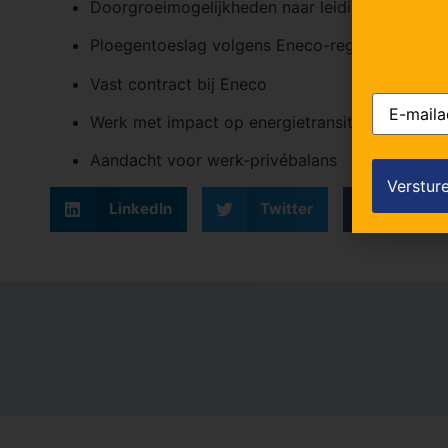
Doorgroeimogelijkheden naar leidinggevende f
Ploegentoeslag volgens Eneco-regeling
Vast contract bij Eneco
E-
mailadres
Werk met impact op energietransitie
Aandacht voor werk‑privébalans
LinkedIn
Twitter
Faceb