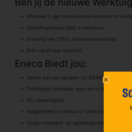
Ben jij de nieuwe Werktu
Minimaal 5 jaar brede proces-operator ervarin
Opleidingsniveau MBO 4 technicus
Ervaring met STEG, biomassainstallaties
BHV‑certificaat verplicht.
Eneco Biedt jou:
Salaris dat kan oplopen tot €6.960 bruto per 
Sc
FlexBudget inzetbaar voor extra vrije dagen
8% vakantiegeld
Mogelijkheid tot bonus of collectieve winstdeli
Volop ontwikkel- en opleidingsruimte