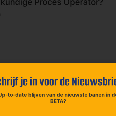
igkundige Proces Operator?
g
maand
hrijf je in voor de Nieuwsbri
Up-to-date blijven van de nieuwste banen in d
ng
BÈTA?