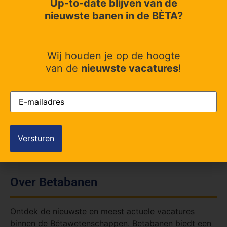
Up-to-date blijven van de
LinkedIn
Twitter
nieuwste banen in de BÈTA?
Facebook
Wij houden je op de hoogte
van de
nieuwste vacatures
!
E-
mailadres
(Vereist)
Over Betabanen
Ontdek de nieuwste en meest actuele vacatures
binnen de Bétawetenschappen. Betabanen biedt een