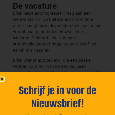
De vacature
Brisk helpt automonteurs graag aan een
nieuwe start in de buitendienst. Niet door
direct naar je arbeidsverleden te kijken, maar
vooral naar je ambities en wensen te
luisteren. Dichter bij huis, minder
storingsdiensten of hoger salaris? Geef het
aan in ons gesprek.
Brisk brengt autotechnici die een passie
hebben voor hun vak bij een de juiste
opdrachtgevers. Ze luisteren naar wat jij echt
belangrijk vindt op je werk? Met diverse
functies in de autotechniek: aan speciale
Schrijf je in voor de
voertuigen; heftrucks of hybirde autos. Geef
zelf aan waar je voorkeur naar uit gaat. We
Nieuwsbrief!
hebben vacatures op verschillende locaties in
het land.