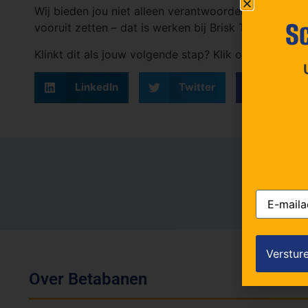
Wij bieden jou niet alleen verantwoordelijkheid, m
Sc
vooruit zetten – dat is werken bij Brisk Techniek. D
Klinkt dit als jouw volgende stap? Klik op de knop ‘
LinkedIn
Twitter
Faceb
E-
mailadres
Over Betabanen