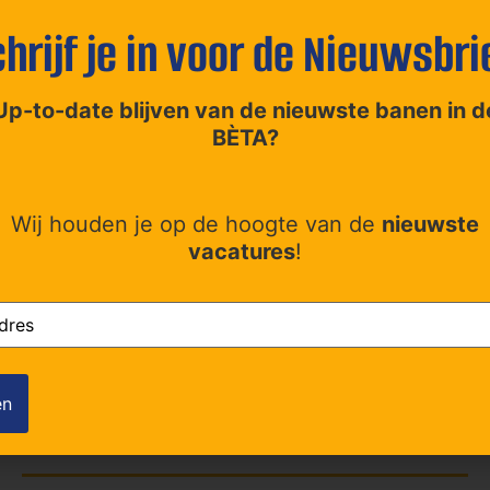
aar ook de kans om te groeien. Nieuwe kennis opdoen, techn
hrijf je in voor de Nieuwsbri
it alles doe je in een dynamische omgeving, midden in de ag
past het bij mij’ rechtsonder en ontdek wat Brisk Techniek 
Up-to-date blijven van de nieuwste banen in d
BÈTA?
ook
Wij houden je op de hoogte van de
nieuwste
vacatures
!
(Vereist)
Contact