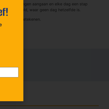
ische uitdagingen aangaan en elke dag een stap
ef!
rarische wereld, waar geen dag hetzelfde is.
voor jou kan betekenen.
e
Locatie