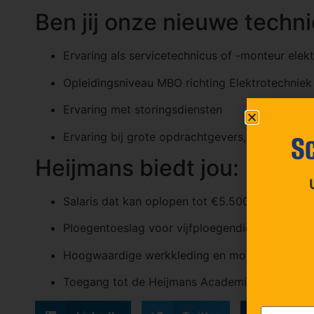
Ben jij onze nieuwe techn
Ervaring als servicetechnicus of -monteur ele
Opleidingsniveau MBO richting Elektrotechnie
Ervaring met storingsdiensten
Sc
Ervaring bij grote opdrachtgevers, bijvoorbeel
Heijmans biedt jou:
Salaris dat kan oplopen tot €5.500 bruto per
Ploegentoeslag voor vijfploegendienst
Hoogwaardige werkkleding en modern gereed
Toegang tot de Heijmans Academie en praktijkg
E-