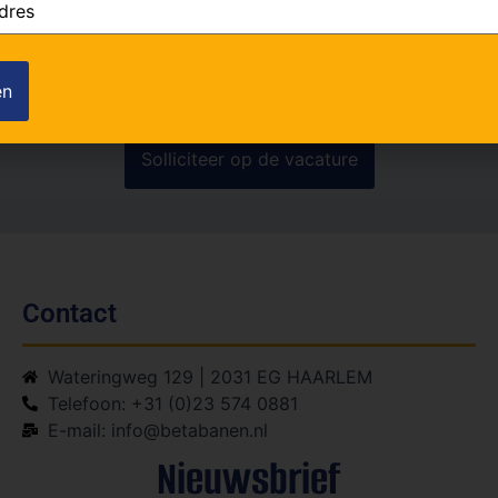
ook
(Vereist)
Contact
Wateringweg 129 | 2031 EG HAARLEM
Telefoon: +31 (0)23 574 0881
E-mail: info@betabanen.nl
Nieuwsbrief