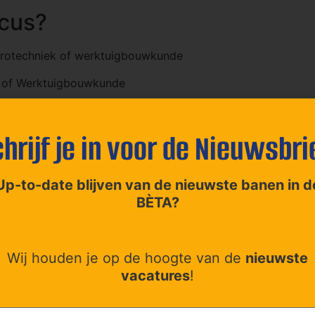
icus?
ktrotechniek of werktuigbouwkunde
k of Werktuigbouwkunde
hrijf je in voor de Nieuwsbri
d in datacenters, bedrijven rondom procestechniek of de f
Up-to-date blijven van de nieuwste banen in d
BÈTA?
 maand
schap
Wij houden je op de hoogte van de
nieuwste
vacatures
!
erichte trainingen