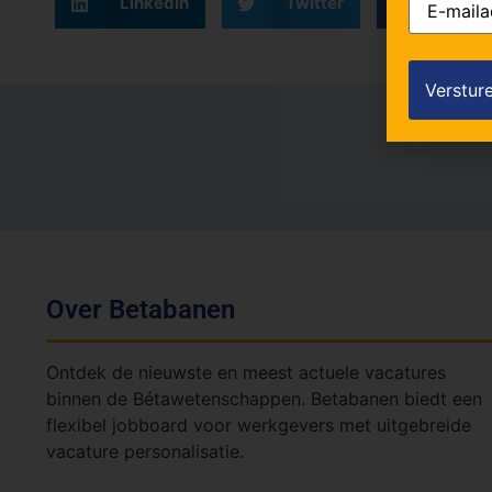
LinkedIn
Twitter
Faceb
mailadres
Over Betabanen
Ontdek de nieuwste en meest actuele vacatures
binnen de Bétawetenschappen. Betabanen biedt een
flexibel jobboard voor werkgevers met uitgebreide
vacature personalisatie.