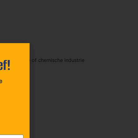
ef!
armaceutische of chemische industrie
e