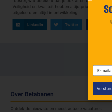
rooster, wat betekent dat je ook af en toe in de avo
Sc
Veiligheid en kwaliteit hebben altijd prioriteit. Je k
uitgeleerd en altijd in ontwikkeling!
LinkedIn
Twitter
Faceb
E-
mailadres
Over Betabanen
Ontdek de nieuwste en meest actuele vacatures