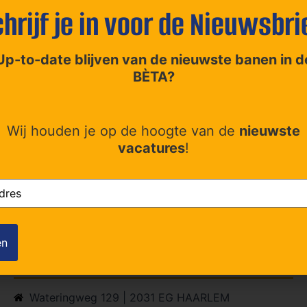
nd of het weekend werkt. Binnen het team heerst een collegi
hrijf je in voor de Nieuwsbri
rijgt de kans om je vakkennis verder uit te breiden via intern
Up-to-date blijven van de nieuwste banen in d
ook
BÈTA?
Wij houden je op de hoogte van de
nieuwste
vacatures
!
(Vereist)
Contact
Wateringweg 129 | 2031 EG HAARLEM