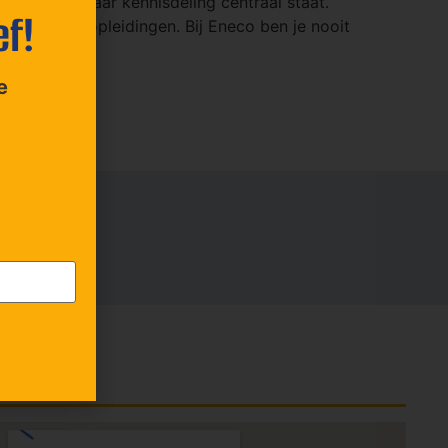
ale sfeer, waar kennisdeling centraal staat.
ef!
e en externe opleidingen. Bij Eneco ben je nooit
e
Locatie