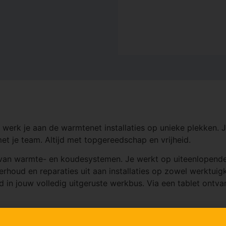
rk je aan de warmtenet installaties op unieke plekken. Jij
et je team. Altijd met topgereedschap en vrijheid.
van warmte- en koudesystemen. Je werkt op uiteenlopende lo
houd en reparaties uit aan installaties op zowel werktuigku
d in jouw volledig uitgeruste werkbus. Via een tablet ontva
 je controles, instellingen en storingsanalyses uit. Daarna