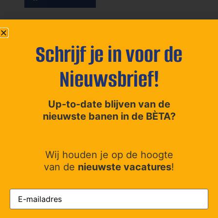
Schrijf je in voor de
Nieuwsbrief!
Up-to-date blijven van de
nieuwste banen in de BÈTA?
Over Betabanen
Wij houden je op de hoogte
Ontdek de nieuwste en meest actuele vacatures
van de
nieuwste vacatures
!
binnen de Bétawetenschappen. Betabanen biedt een
flexibel jobboard voor werkgevers met uitgebreide
E-
vacature personalisatie.
mailadres
(Vereist)