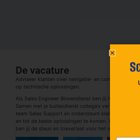
Sc
De vacature
Adviseer klanten over navigatie- en communicatiea
op technische oplossingen.
Als Sales Engineer Binnendienst ben jij het eerste 
Samen met je buitendienst collega’s vertaal je kla
team Sales Support en ondersteunt klanten via tele
en tot de beste oplossingen te komen. Verder ben je
ben jij de steun en toeverlaat voor het verkoopteam
E-