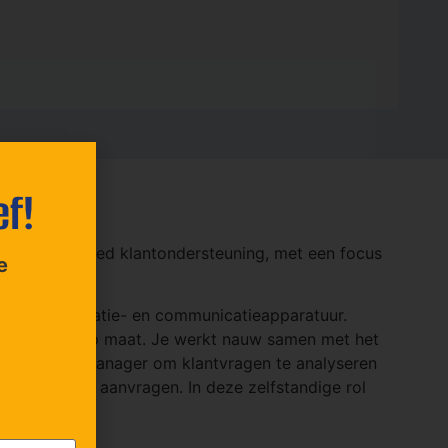
ef!
tes op en bied klantondersteuning, met een focus
e
ied van navigatie- en communicatieapparatuur.
 oplossingen op maat. Je werkt nauw samen met het
 met de salesmanager om klantvragen te analyseren
wikkelen van aanvragen. In deze zelfstandige rol