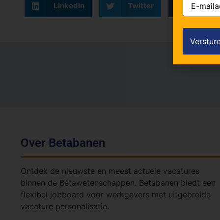
LinkedIn
Twitter
Faceb
mailadres
Over Betabanen
Ontdek de nieuwste en meest actuele vacatures
binnen de Bétawetenschappen. Betabanen biedt een
flexibel jobboard voor werkgevers met uitgebreide
vacature personalisatie.