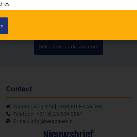
ook
(Vereist)
Contact
Wateringweg 129 | 2031 EG HAARLEM
Telefoon: +31 (0)23 574 0881
E-mail: info@betabanen.nl
Nieuwsbrief