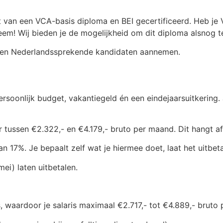
bent van een VCA-basis diploma en BEI gecertificeerd. He
eem! Wij bieden je de mogelijkheid om dit diploma alsnog t
lleen Nederlandssprekende kandidaten aannemen.
persoonlijk budget, vakantiegeld én een eindejaarsuitkering.
r tussen €2.322,- en €4.179,- bruto per maand. Dit hangt af
 17%. Je bepaalt zelf wat je hiermee doet, laat het uitbetal
mei) laten uitbetalen.
is, waardoor je salaris maximaal €2.717,- tot €4.889,- brut