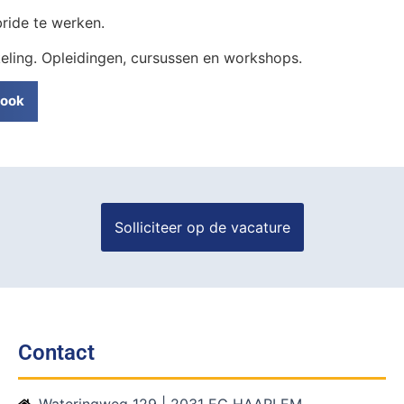
ride te werken.
keling. Opleidingen, cursussen en workshops.
ook
Contact
Wateringweg 129 | 2031 EG HAARLEM