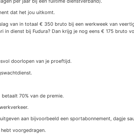
gen per jaar bij een fulltime dienstverband).
ent dat het jou uitkomt.
lag van in totaal € 350 bruto bij een werkweek van veerti
ari in dienst bij Fudura? Dan krijg je nog eens € 175 bruto 
vol doorlopen van je proeftijd.
gswachtdienst.
a betaalt 70% van de premie.
werkverkeer.
je uitgeven aan bijvoorbeeld een sportabonnement, dagje sau
d hebt voorgedragen.