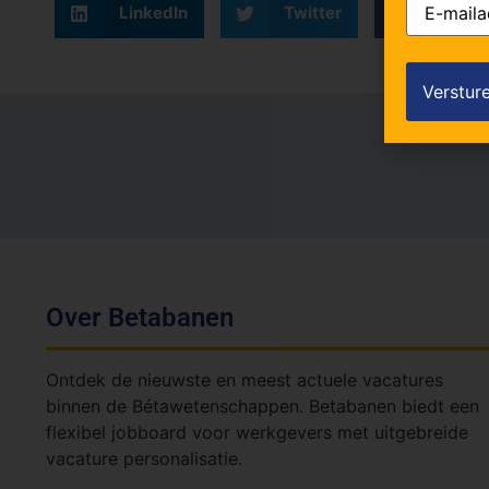
LinkedIn
Twitter
Faceb
mailadres
Over Betabanen
Ontdek de nieuwste en meest actuele vacatures
binnen de Bétawetenschappen. Betabanen biedt een
flexibel jobboard voor werkgevers met uitgebreide
vacature personalisatie.