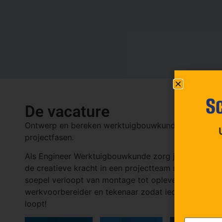
Sc
De vacature
Ontwerp en bereken werktuigbouwkundige installati
projectfasen.
Als Engineer Werktuigbouwkunde zorg je voor slimm
de creatieve kracht in een projectteam met een proje
soepel verloopt van montage tot oplevering. Ook maa
werkvoorbereider en tekenaar zodat iedereen weet wat 
loopt!
E-