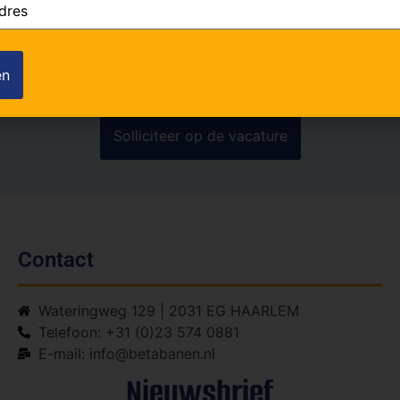
ook
(Vereist)
Contact
Wateringweg 129 | 2031 EG HAARLEM
Telefoon: +31 (0)23 574 0881
E-mail: info@betabanen.nl
Nieuwsbrief