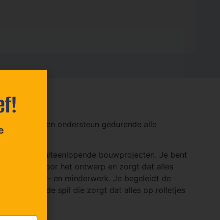
ef!
oplossingen en ondersteun gedurende alle
e
laties voor uiteenlopende bouwprojecten. Je bent
 lijnen uit voor het ontwerp en zorgt dat alles
dvies bij meer- en minderwerk. Je begeleidt de
, jij bent de spil die zorgt dat alles op rolletjes