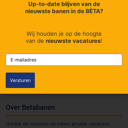
Up-to-date blijven van de
nieuwste banen in de BÈTA?
LinkedIn
Twitter
Facebook
Wij houden je op de hoogte
van de
nieuwste vacatures
!
E-
mailadres
(Vereist)
Over Betabanen
Ontdek de nieuwste en meest actuele vacatures