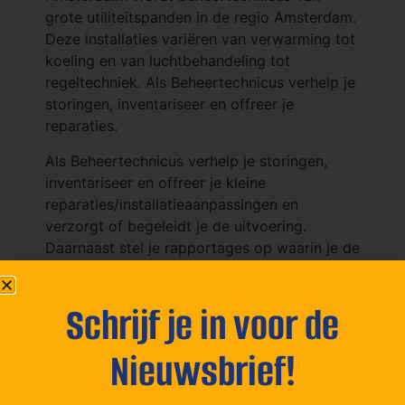
grote utiliteitspanden in de regio Amsterdam.
Deze installaties variëren van verwarming tot
koeling en van luchtbehandeling tot
regeltechniek. Als Beheertechnicus verhelp je
storingen, inventariseer en offreer je
reparaties.
Als Beheertechnicus verhelp je storingen,
inventariseer en offreer je kleine
reparaties/installatieaanpassingen en
verzorgt of begeleidt je de uitvoering.
Daarnaast stel je rapportages op waarin je de
technische staat van de installatieonderdelen
omschrijft, eventueel met een advies richting
Schrijf je in voor de
de eigenaar. Je legt verantwoording af aan
de serviceleider van jouw afdeling en bent
Nieuwsbrief!
bereid tot het draaien van storingsdiensten.
De kwaliteit van jouw werk is ons
visitekaartje.